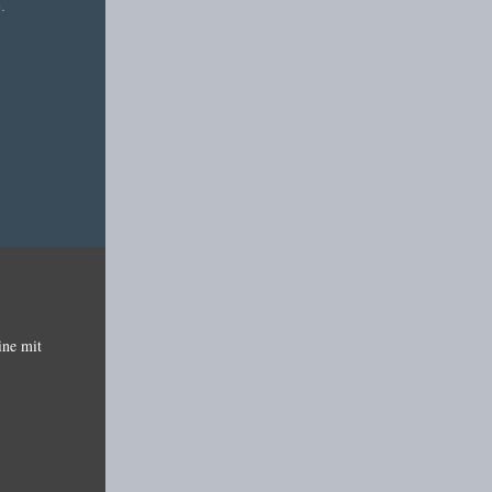
e
.
ine mit