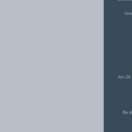
Uns
Am 24. 
Be d